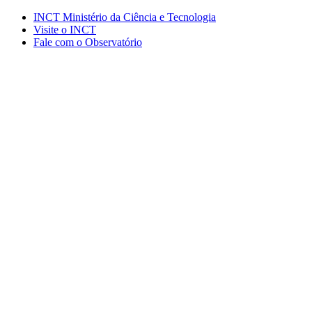
Conteúdo principal
Menu principal
Rodapé
INCT Ministério da Ciência e Tecnologia
Visite o INCT
Fale com o Observatório
Aumentar fonte
Diminuir fonte