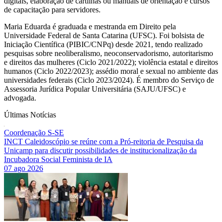
digitais, elaboração de cartilhas ou manuais de orientação e cursos
de capacitação para servidores.
Maria Eduarda é graduada e mestranda em Direito pela
Universidade Federal de Santa Catarina (UFSC). Foi bolsista de
Iniciação Científica (PIBIC/CNPq) desde 2021, tendo realizado
pesquisas sobre neoliberalismo, neoconservadorismo, autoritarismo
e direitos das mulheres (Ciclo 2021/2022); violência estatal e direitos
humanos (Ciclo 2022/2023); assédio moral e sexual no ambiente das
universidades federais (Ciclo 2023/2024). É membro do Serviço de
Assessoria Jurídica Popular Universitária (SAJU/UFSC) e
advogada.
Últimas Notícias
Coordenação S-SE
INCT Caleidoscópio se reúne com a Pró-reitoria de Pesquisa da
Unicamp para discutir possibilidades de institucionalização da
Incubadora Social Feminista de IA
07 ago 2026