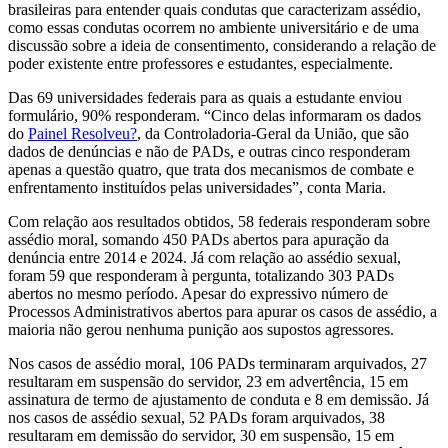
brasileiras para entender quais condutas que caracterizam assédio,
como essas condutas ocorrem no ambiente universitário e de uma
discussão sobre a ideia de consentimento, considerando a relação de
poder existente entre professores e estudantes, especialmente.
Das 69 universidades federais para as quais a estudante enviou
formulário, 90% responderam. “Cinco delas informaram os dados
do
Painel Resolveu?
, da Controladoria-Geral da União, que são
dados de denúncias e não de PADs, e outras cinco responderam
apenas a questão quatro, que trata dos mecanismos de combate e
enfrentamento instituídos pelas universidades”, conta Maria.
Com relação aos resultados obtidos, 58 federais responderam sobre
assédio moral, somando 450 PADs abertos para apuração da
denúncia entre 2014 e 2024. Já com relação ao assédio sexual,
foram 59 que responderam à pergunta, totalizando 303 PADs
abertos no mesmo período. Apesar do expressivo número de
Processos Administrativos abertos para apurar os casos de assédio, a
maioria não gerou nenhuma punição aos supostos agressores.
Nos casos de assédio moral, 106 PADs terminaram arquivados, 27
resultaram em suspensão do servidor, 23 em advertência, 15 em
assinatura de termo de ajustamento de conduta e 8 em demissão. Já
nos casos de assédio sexual, 52 PADs foram arquivados, 38
resultaram em demissão do servidor, 30 em suspensão, 15 em