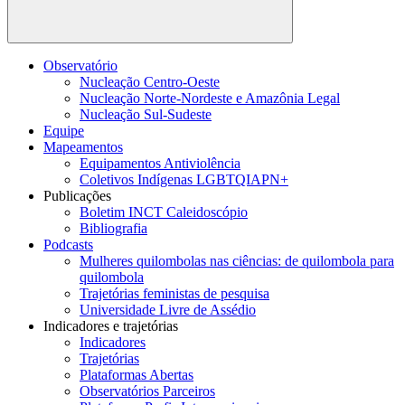
Buscar
Observatório
Nucleação Centro-Oeste
Nucleação Norte-Nordeste e Amazônia Legal
Nucleação Sul-Sudeste
Equipe
Mapeamentos
Equipamentos Antiviolência
Coletivos Indígenas LGBTQIAPN+
Publicações
Boletim INCT Caleidoscópio
Bibliografia
Podcasts
Mulheres quilombolas nas ciências: de quilombola para
quilombola
Trajetórias feministas de pesquisa
Universidade Livre de Assédio
Indicadores e trajetórias
Indicadores
Trajetórias
Plataformas Abertas
Observatórios Parceiros