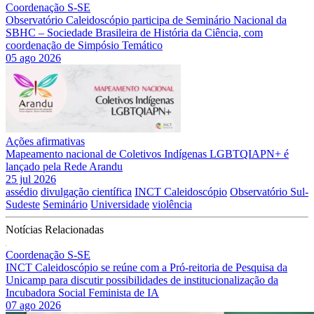
Coordenação S-SE
Observatório Caleidoscópio participa de Seminário Nacional da
SBHC – Sociedade Brasileira de História da Ciência, com
coordenação de Simpósio Temático
05 ago 2026
Ações afirmativas
Mapeamento nacional de Coletivos Indígenas LGBTQIAPN+ é
lançado pela Rede Arandu
25 jul 2026
assédio
divulgação científica
INCT Caleidoscópio
Observatório Sul-
Sudeste
Seminário
Universidade
violência
Notícias Relacionadas
Coordenação S-SE
INCT Caleidoscópio se reúne com a Pró-reitoria de Pesquisa da
Unicamp para discutir possibilidades de institucionalização da
Incubadora Social Feminista de IA
07 ago 2026