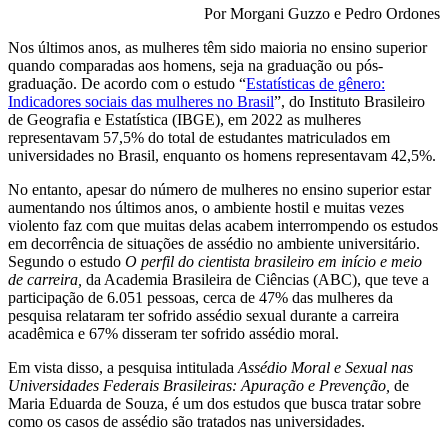
Por Morgani Guzzo e Pedro Ordones
Nos últimos anos, as mulheres têm sido maioria no ensino superior
quando comparadas aos homens, seja na graduação ou pós-
graduação. De acordo com o estudo “
Estatísticas de gênero:
Indicadores sociais das mulheres no Brasil
”, do Instituto Brasileiro
de Geografia e Estatística (IBGE), em 2022 as mulheres
representavam 57,5% do total de estudantes matriculados em
universidades no Brasil, enquanto os homens representavam 42,5%.
No entanto, apesar do número de mulheres no ensino superior estar
aumentando nos últimos anos, o ambiente hostil e muitas vezes
violento faz com que muitas delas acabem interrompendo os estudos
em decorrência de situações de assédio no ambiente universitário.
Segundo o estudo
O perfil do cientista brasileiro em início e meio
de carreira,
da Academia Brasileira de Ciências (ABC), que teve a
participação de 6.051 pessoas, cerca de 47% das mulheres da
pesquisa relataram ter sofrido assédio sexual durante a carreira
acadêmica e 67% disseram ter sofrido assédio moral.
Em vista disso, a pesquisa intitulada
Assédio Moral e Sexual nas
Universidades Federais Brasileiras: Apuração e Prevenção,
de
Maria Eduarda de Souza, é um dos estudos que busca tratar sobre
como os casos de assédio são tratados nas universidades.