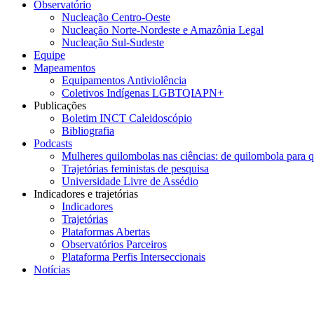
Observatório
Nucleação Centro-Oeste
Nucleação Norte-Nordeste e Amazônia Legal
Nucleação Sul-Sudeste
Equipe
Mapeamentos
Equipamentos Antiviolência
Coletivos Indígenas LGBTQIAPN+
Publicações
Boletim INCT Caleidoscópio
Bibliografia
Podcasts
Mulheres quilombolas nas ciências: de quilombola para 
Trajetórias feministas de pesquisa
Universidade Livre de Assédio
Indicadores e trajetórias
Indicadores
Trajetórias
Plataformas Abertas
Observatórios Parceiros
Plataforma Perfis Interseccionais
Notícias
Menu