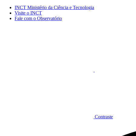
Conteúdo principal
Menu principal
Rodapé
INCT Ministério da Ciência e Tecnologia
Visite o INCT
Fale com o Observatório
Aumentar fonte
Contraste