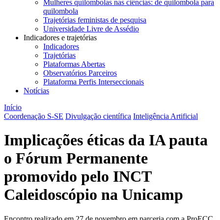
Mulheres quilombolas nas ciências: de quilombola para
quilombola
Trajetórias feministas de pesquisa
Universidade Livre de Assédio
Indicadores e trajetórias
Indicadores
Trajetórias
Plataformas Abertas
Observatórios Parceiros
Plataforma Perfis Interseccionais
Notícias
Início
Coordenação S-SE
Divulgação científica
Inteligência Artificial
Implicações éticas da IA pauta
o Fórum Permanente
promovido pelo INCT
Caleidoscópio na Unicamp
Encontro realizado em 27 de novembro em parceria com a ProECC