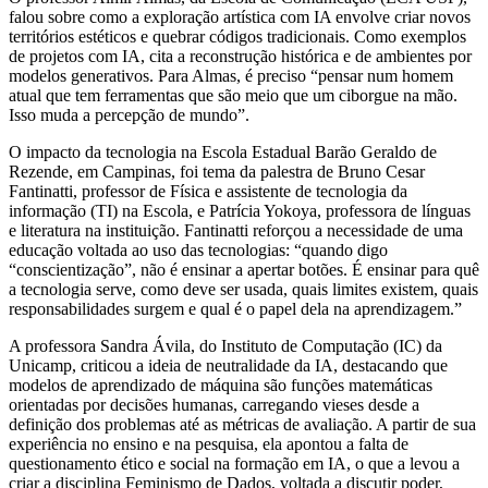
falou sobre como a exploração artística com IA envolve criar novos
territórios estéticos e quebrar códigos tradicionais. Como exemplos
de projetos com IA, cita a reconstrução histórica e de ambientes por
modelos generativos. Para Almas, é preciso “pensar num homem
atual que tem ferramentas que são meio que um ciborgue na mão.
Isso muda a percepção de mundo”.
O impacto da tecnologia na Escola Estadual Barão Geraldo de
Rezende, em Campinas, foi tema da palestra de Bruno Cesar
Fantinatti, professor de Física e assistente de tecnologia da
informação (TI) na Escola, e Patrícia Yokoya, professora de línguas
e literatura na instituição. Fantinatti reforçou a necessidade de uma
educação voltada ao uso das tecnologias: “quando digo
“conscientização”, não é ensinar a apertar botões. É ensinar para quê
a tecnologia serve, como deve ser usada, quais limites existem, quais
responsabilidades surgem e qual é o papel dela na aprendizagem.”
A professora Sandra Ávila, do Instituto de Computação (IC) da
Unicamp, criticou a ideia de neutralidade da IA, destacando que
modelos de aprendizado de máquina são funções matemáticas
orientadas por decisões humanas, carregando vieses desde a
definição dos problemas até as métricas de avaliação. A partir de sua
experiência no ensino e na pesquisa, ela apontou a falta de
questionamento ético e social na formação em IA, o que a levou a
criar a disciplina Feminismo de Dados, voltada a discutir poder,