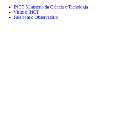
Conteúdo principal
Menu principal
Rodapé
INCT Ministério da Ciência e Tecnologia
Visite o INCT
Fale com o Observatório
Aumentar fonte
Diminuir fonte