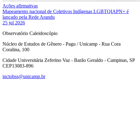
Ações afirmativas
Mapeamento nacional de Coletivos Indígenas LGBTQIAPN+ é
lançado pela Rede Arandu
25 jul 2026
Observatório Caleidoscópio
Núcleo de Estudos de Gênero - Pagu / Unicamp - Rua Cora
Coralina, 100
Cidade Universitária Zeferino Vaz - Barão Geraldo - Campinas, SP
CEP13083-896
inctobss@unicamp.br
Link para o Facebook
Link para o Instagram