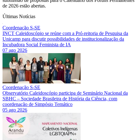
submissão de propostas para o Calendário dos Fóruns Permanentes
de 2026 estão abertas.
Últimas Notícias
Coordenação S-SE
INCT Caleidoscópio se reúne com a Pró-reitoria de Pesquisa da
Unicamp para discutir possibilidades de institucionalização da
Incubadora Social Feminista de IA
07 ago 2026
Coordenação S-SE
Observatório Caleidoscópio participa de Seminário Nacional da
SBHC – Sociedade Brasileira de História da Ciência, com
coordenação de Simpósio Temático
05 ago 2026