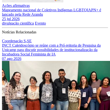
Ações afirmativas
Mapeamento nacional de Coletivos Indígenas LGBTQIAPN+ é
lançado pela Rede Arandu
25 jul 2026
divulgação científica
Evento
Notícias Relacionadas
Coordenação S-SE
INCT Caleidoscópio se reúne com a Pró-reitoria de Pesquisa da
Unicamp para discutir possibilidades de institucionalização da
Incubadora Social Feminista de IA
07 ago 2026