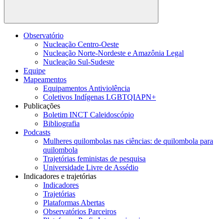
Buscar
Observatório
Nucleação Centro-Oeste
Nucleação Norte-Nordeste e Amazônia Legal
Nucleação Sul-Sudeste
Equipe
Mapeamentos
Equipamentos Antiviolência
Coletivos Indígenas LGBTQIAPN+
Publicações
Boletim INCT Caleidoscópio
Bibliografia
Podcasts
Mulheres quilombolas nas ciências: de quilombola para
quilombola
Trajetórias feministas de pesquisa
Universidade Livre de Assédio
Indicadores e trajetórias
Indicadores
Trajetórias
Plataformas Abertas
Observatórios Parceiros