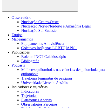
Buscar
Observatório
Nucleação Centro-Oeste
Nucleação Norte-Nordeste e Amazônia Legal
Nucleação Sul-Sudeste
Equipe
Mapeamentos
Equipamentos Antiviolência
Coletivos Indígenas LGBTQIAPN+
Publicações
Boletim INCT Caleidoscópio
Bibliografia
Podcasts
Mulheres quilombolas nas ciências: de quilombola para
quilombola
Trajetórias feministas de pesquisa
Universidade Livre de Assédio
Indicadores e trajetórias
Indicadores
Trajetórias
Plataformas Abertas
Observatórios Parceiros