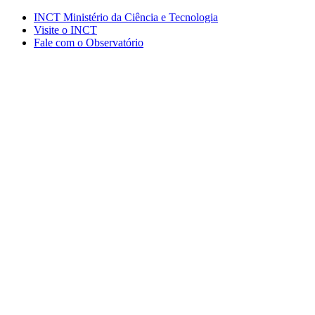
Conteúdo principal
Menu principal
Rodapé
INCT Ministério da Ciência e Tecnologia
Visite o INCT
Fale com o Observatório
Aumentar fonte
Diminuir fonte