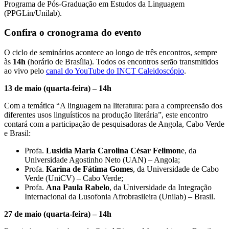
Programa de Pós-Graduação em Estudos da Linguagem
(PPGLin/Unilab).
Confira o cronograma do evento
O ciclo de seminários acontece ao longo de três encontros, sempre
às
14h
(horário de Brasília). Todos os encontros serão transmitidos
ao vivo pelo
canal do YouTube do INCT Caleidoscópio
.
13 de maio
(quarta-feira)
– 14h
Com a temática “A linguagem na literatura: para a compreensão dos
diferentes usos linguísticos na produção literária”, este encontro
contará com a participação de pesquisadoras de Angola, Cabo Verde
e Brasil:
Profa.
Lusidia Maria Carolina César Felimon
e, da
Universidade Agostinho Neto (UAN) – Angola;
Profa.
Karina de Fátima Gomes
, da Universidade de Cabo
Verde (UniCV) – Cabo Verde;
Profa.
Ana Paula Rabelo
, da Universidade da Integração
Internacional da Lusofonia Afrobrasileira (Unilab) – Brasil.
27 de maio (quarta-feira) – 14h