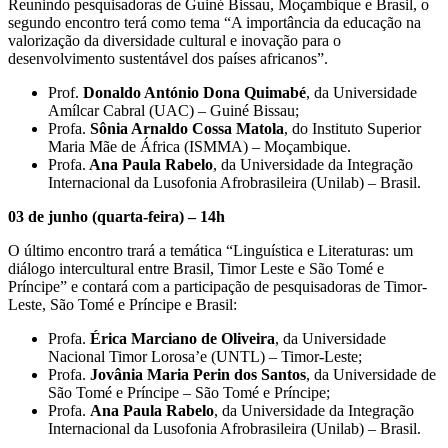
Reunindo pesquisadoras de Guiné Bissau, Moçambique e Brasil, o
segundo encontro terá como tema “A importância da educação na
valorização da diversidade cultural e inovação para o
desenvolvimento sustentável dos países africanos”.
Prof.
Donaldo António Dona Quimabé
, da Universidade
Amílcar Cabral (UAC) – Guiné Bissau;
Profa.
Sônia Arnaldo Cossa Matola
, do Instituto Superior
Maria Mãe de África (ISMMA) – Moçambique.
Profa.
Ana Paula Rabelo
, da Universidade da Integração
Internacional da Lusofonia Afrobrasileira (Unilab) – Brasil.
03 de junho (quarta-feira) – 14h
O último encontro trará a temática “Linguística e Literaturas: um
diálogo intercultural entre Brasil, Timor Leste e São Tomé e
Príncipe” e contará com a participação de pesquisadoras de Timor-
Leste, São Tomé e Príncipe e Brasil:
Profa.
Érica Marciano de Oliveira
, da Universidade
Nacional Timor Lorosa’e (UNTL) – Timor-Leste;
Profa.
Jovânia Maria Perin dos Santos
, da Universidade de
São Tomé e Príncipe – São Tomé e Príncipe;
Profa.
Ana Paula Rabelo
, da Universidade da Integração
Internacional da Lusofonia Afrobrasileira (Unilab) – Brasil.