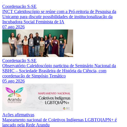
Coordenação S-SE
INCT Caleidoscópio se reúne com a Pró-reitoria de Pesquisa da
Unicamp para discutir possibilidades de institucionalização da
Incubadora Social Feminista de IA
07 ago 2026
Coordenação S-SE
Observatório Caleidoscópio participa de Seminário Nacional da
SBHC – Sociedade Brasileira de História da Ciência, com
coordenação de Simpósio Temático
05 ago 2026
Ações afirmativas
Mapeamento nacional de Coletivos Indígenas LGBTQIAPN+ é
lançado pela Rede Arandu