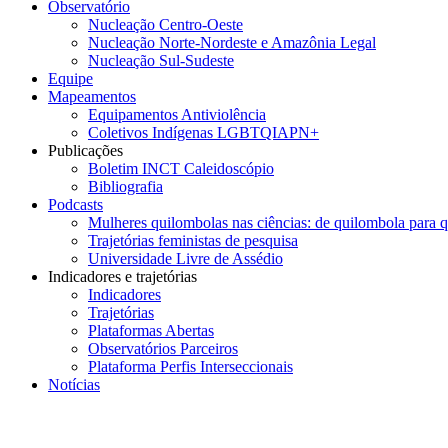
Observatório
Nucleação Centro-Oeste
Nucleação Norte-Nordeste e Amazônia Legal
Nucleação Sul-Sudeste
Equipe
Mapeamentos
Equipamentos Antiviolência
Coletivos Indígenas LGBTQIAPN+
Publicações
Boletim INCT Caleidoscópio
Bibliografia
Podcasts
Mulheres quilombolas nas ciências: de quilombola para 
Trajetórias feministas de pesquisa
Universidade Livre de Assédio
Indicadores e trajetórias
Indicadores
Trajetórias
Plataformas Abertas
Observatórios Parceiros
Plataforma Perfis Interseccionais
Notícias
Menu