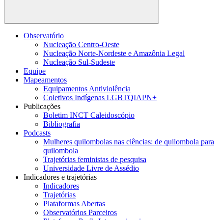
Buscar
Observatório
Nucleação Centro-Oeste
Nucleação Norte-Nordeste e Amazônia Legal
Nucleação Sul-Sudeste
Equipe
Mapeamentos
Equipamentos Antiviolência
Coletivos Indígenas LGBTQIAPN+
Publicações
Boletim INCT Caleidoscópio
Bibliografia
Podcasts
Mulheres quilombolas nas ciências: de quilombola para
quilombola
Trajetórias feministas de pesquisa
Universidade Livre de Assédio
Indicadores e trajetórias
Indicadores
Trajetórias
Plataformas Abertas
Observatórios Parceiros