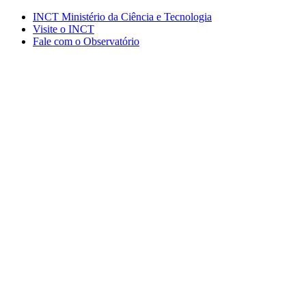
Conteúdo principal
Menu principal
Rodapé
INCT Ministério da Ciência e Tecnologia
Visite o INCT
Fale com o Observatório
Aumentar fonte
Diminuir fonte