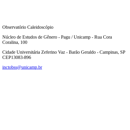
Observatório Caleidoscópio
Núcleo de Estudos de Gênero - Pagu / Unicamp - Rua Cora
Coralina, 100
Cidade Universitária Zeferino Vaz - Barão Geraldo - Campinas, SP
CEP13083-896
inctobss@unicamp.br
Link para o Facebook
Link para o Instagram