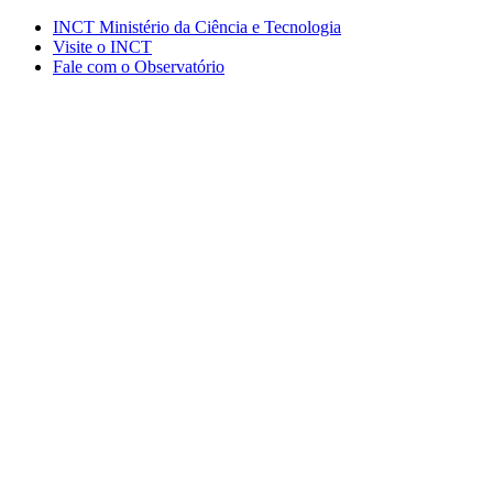
Conteúdo principal
Menu principal
Rodapé
INCT Ministério da Ciência e Tecnologia
Visite o INCT
Fale com o Observatório
Aumentar fonte
Diminuir fonte