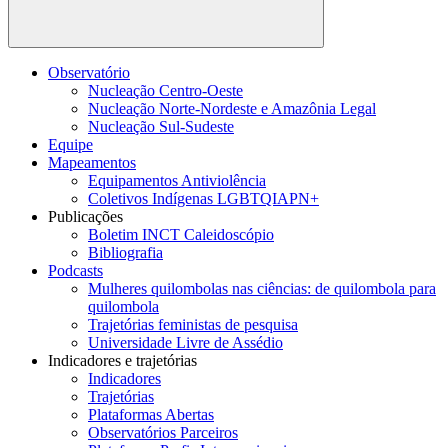
Buscar
Observatório
Nucleação Centro-Oeste
Nucleação Norte-Nordeste e Amazônia Legal
Nucleação Sul-Sudeste
Equipe
Mapeamentos
Equipamentos Antiviolência
Coletivos Indígenas LGBTQIAPN+
Publicações
Boletim INCT Caleidoscópio
Bibliografia
Podcasts
Mulheres quilombolas nas ciências: de quilombola para
quilombola
Trajetórias feministas de pesquisa
Universidade Livre de Assédio
Indicadores e trajetórias
Indicadores
Trajetórias
Plataformas Abertas
Observatórios Parceiros