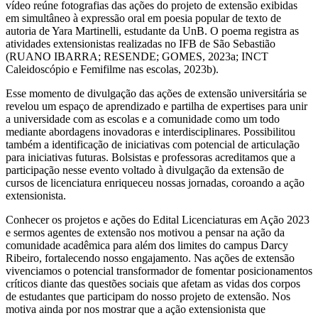
vídeo reúne fotografias das ações do projeto de extensão exibidas
em simultâneo à expressão oral em poesia popular de texto de
autoria de Yara Martinelli, estudante da UnB. O poema registra as
atividades extensionistas realizadas no IFB de São Sebastião
(RUANO IBARRA; RESENDE; GOMES, 2023a; INCT
Caleidoscópio e Femifilme nas escolas, 2023b).
Esse momento de divulgação das ações de extensão universitária se
revelou um espaço de aprendizado e partilha de expertises para unir
a universidade com as escolas e a comunidade como um todo
mediante abordagens inovadoras e interdisciplinares. Possibilitou
também a identificação de iniciativas com potencial de articulação
para iniciativas futuras. Bolsistas e professoras acreditamos que a
participação nesse evento voltado à divulgação da extensão de
cursos de licenciatura enriqueceu nossas jornadas, coroando a ação
extensionista.
Conhecer os projetos e ações do Edital Licenciaturas em Ação 2023
e sermos agentes de extensão nos motivou a pensar na ação da
comunidade acadêmica para além dos limites do campus Darcy
Ribeiro, fortalecendo nosso engajamento. Nas ações de extensão
vivenciamos o potencial transformador de fomentar posicionamentos
críticos diante das questões sociais que afetam as vidas dos corpos
de estudantes que participam do nosso projeto de extensão. Nos
motiva ainda por nos mostrar que a ação extensionista que