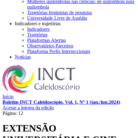
Mulheres quilombolas nas ciências: de quilombola para
quilombola
Trajetórias feministas de pesquisa
Universidade Livre de Assédio
Indicadores e trajetórias
Indicadores
Trajetórias
Plataformas Abertas
Observatórios Parceiros
Plataforma Perfis Interseccionais
Notícias
Início
Boletim INCT Caleidoscópio. Vol. 1, Nº 1 (jan./jun.2024)
Acesse a íntegra da edição
Página: 12
EXTENSÃO