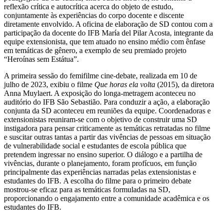
reflexão crítica e autocrítica acerca do objeto de estudo,
conjuntamente às experiências do corpo docente e discente
diretamente envolvido. A oficina de elaboração de SD contou com a
participação da docente do IFB María del Pilar Acosta, integrante da
equipe extensionista, que tem atuado no ensino médio com ênfase
em temáticas de gênero, a exemplo de seu premiado projeto
“Heroínas sem Estátua”.
A primeira sessão do femifilme cine-debate, realizada em 10 de
julho de 2023, exibiu o filme
Que horas ela volta
(2015), da diretora
Anna Muylaert. A exposição do longa-metragem aconteceu no
auditório do IFB São Sebastião. Para conduzir a ação, a elaboração
conjunta da SD aconteceu em reuniões da equipe. Coordenadoras e
extensionistas reuniram-se com o objetivo de construir uma SD
instigadora para pensar criticamente as temáticas retratadas no filme
e suscitar outras tantas a partir das vivências de pessoas em situação
de vulnerabilidade social e estudantes de escola pública que
pretendem ingressar no ensino superior. O diálogo e a partilha de
vivências, durante o planejamento, foram profícuos, em função
principalmente das experiências narradas pelas extensionistas e
estudantes do IFB. A escolha do filme para o primeiro debate
mostrou-se eficaz para as temáticas formuladas na SD,
proporcionando o engajamento entre a comunidade acadêmica e os
estudantes do IFB.