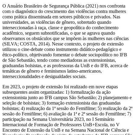
O Anuário Brasileiro de Segurança Pública (2021) nos confronta
com o diagnóstico do crescimento das violências contra mulheres
como prática disseminada em setores públicos e privados. Nas
universidades, as violências de gênero, sobretudo quando
interseccionadas à raça, classe e geopolítica do conhecimento
acadêmico, seguem subnotificadas, o que se agrava quando
observamos os obstáculos que se impõem às mulheres nas ciências
(SILVA; COSTA, 2014). Nesse contexto, o projeto de extensão
utilizou o cine-debate como instrumento didático-pedagógico e
ético-político, objetivando fomentar o debate sociopolítico no IFB
de São Sebastião, tendo como mediadoras as extensionistas,
graduandas bolsistas, e as professoras da UnB e do IFB, acerca de
temáticas de gênero e feminismos latino-americanos,
interseccionalidades e desigualdades sociais.
Em 2023, o projeto de extensão foi realizado em nove etapas
subsequentes assim organizadas: 1) formalização da ação
extensionista junto ao IFB campus São Sebastião; 2) planejamento e
seleção de bolsistas; 3) formação extensionista das graduandas
bolsistas; 4) realização da 1ª sessão do Femifilme; 5) realização da 2ª
sessão do Femifilme; 6) avaliação da 1ª e 2ª sessão do Femifilme; 7)
participação na Semana Universitária 2023, no I Seminário
Internacional de Formação de Professores UnB+Escola, no V
Encontro de Extensão da UnB e na Semana Nacional de Ciência e