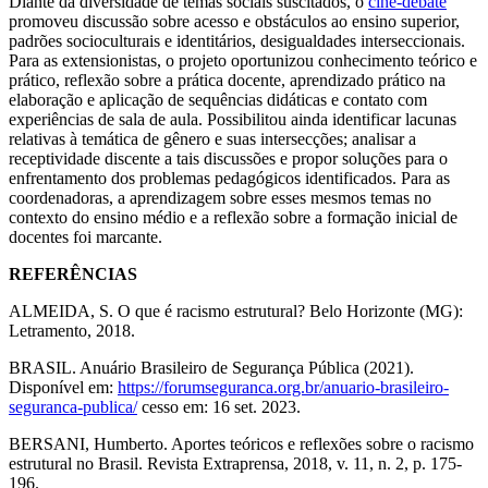
Diante da diversidade de temas sociais suscitados, o
cine-debate
promoveu discussão sobre acesso e obstáculos ao ensino superior,
padrões socioculturais e identitários, desigualdades interseccionais.
Para as extensionistas, o projeto oportunizou conhecimento teórico e
prático, reflexão sobre a prática docente, aprendizado prático na
elaboração e aplicação de sequências didáticas e contato com
experiências de sala de aula. Possibilitou ainda identificar lacunas
relativas à temática de gênero e suas intersecções; analisar a
receptividade discente a tais discussões e propor soluções para o
enfrentamento dos problemas pedagógicos identificados. Para as
coordenadoras, a aprendizagem sobre esses mesmos temas no
contexto do ensino médio e a reflexão sobre a formação inicial de
docentes foi marcante.
REFERÊNCIAS
ALMEIDA, S. O que é racismo estrutural? Belo Horizonte (MG):
Letramento, 2018.
BRASIL. Anuário Brasileiro de Segurança Pública (2021).
Disponível em:
https://forumseguranca.org.br/anuario-brasileiro-
seguranca-publica/
cesso em: 16 set. 2023.
BERSANI, Humberto. Aportes teóricos e reflexões sobre o racismo
estrutural no Brasil. Revista Extraprensa, 2018, v. 11, n. 2, p. 175-
196.