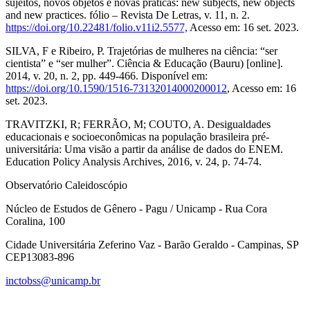
sujeitos, novos objetos e novas práticas: new subjects, new objects
and new practices. fólio – Revista De Letras, v. 11, n. 2.
https://doi.org/10.22481/folio.v11i2.5577,
Acesso em: 16 set. 2023.
SILVA, F e Ribeiro, P. Trajetórias de mulheres na ciência: “ser
cientista” e “ser mulher”. Ciência & Educação (Bauru) [online].
2014, v. 20, n. 2, pp. 449-466. Disponível em:
https://doi.org/10.1590/1516-73132014000200012
, Acesso em: 16
set. 2023.
TRAVITZKI, R; FERRÃO, M; COUTO, A. Desigualdades
educacionais e socioeconômicas na população brasileira pré-
universitária: Uma visão a partir da análise de dados do ENEM.
Education Policy Analysis Archives, 2016, v. 24, p. 74-74.
Observatório Caleidoscópio
Núcleo de Estudos de Gênero - Pagu / Unicamp - Rua Cora
Coralina, 100
Cidade Universitária Zeferino Vaz - Barão Geraldo - Campinas, SP
CEP13083-896
inctobss@unicamp.br
Link para o Facebook