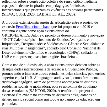
refletimos sobre a construção coletiva do senso crítico mediante
espaços de debate inspirados em pedagogias feministas e
interseccionais que priorizam as vivências das pessoas participantes
(SILVA; CURI, 2020; LABIAK ET AL., 2020).
A proposta extensionista surgiu da articulação entre o projeto de
extensão
Femifilme cine-debate
, que foi proposto em 2019 e
continua vigente como ação extensionista do
GREIG/ELA/ICS/UnB, e o projeto de desenvolvimento e inovação
“INCT Caleidoscópio – Instituto de Estudos Avançados em
Iniquidades, Desigualdades e Violências de Gênero e Sexualidade e
suas Múltiplas Insurgências”, apoiado pelo Conselho Nacional de
Desenvolvimento Científico e Tecnológico (CNPq), sediado na
UnB e com presença nas cinco regiões brasileiras.
Com o uso de audiovisuais, a ação extensionista debateu sobre as
desigualdades interseccionais de acesso à Universidade Pública,
promovendo o interesse dos/as estudantes pelas ciências, pelo ensino
superior e pela UnB. A linguagem audiovisual, como ferramenta
didático-pedagógica, além de permitir a abordagem de distintos
problemas sociais, é motivadora, pois se aproxima do cotidiano
dos/as estudantes (SANTOS, 2020). A temática do projeto de
extensão é relevante no contexto de acirradas desigualdades de
gênero na vida social como um todo e no campo da educação em
particular.