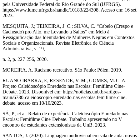
pela Universidade Federal do Rio Grande do Sul (UFRGS).
https://www.lume.ufrgs.br/handle/10183/224308, Acesso em: 16 set.
2023.
MESQUITA, J.; TEIXEIRA, J. C.; SILVA, C. “Cabelo (Crespo e
Cacheado) pro Alto, me Levando a Saltos” em Meio à
Ressignificação das Identidades de Mulheres Negras em Contextos
Sociais e Organizacionais. Revista Eletrônica de Ciência
Administrativa, v. 19,
n. 2, p. 227-256, 2020.
MOREIRA, A. Racismo recreativo. São Paulo: Pólen, 2019.
RUANO IBARRA, E; RESENDE, V. M.; GOMES, M. C. A.
Projeto Caleidoscópio Enredado nas Escolas: Femifilme Cine-
Debate. 2023. Disponível em: https://noticias.unb.br/artigos-
main/6780-caleidoscopio-enredado-nas-escolas-femifilme-cine-
debate, acesso em 10/10/2023.
SÁ, P., et al. Relato de experiência Caleidoscópio Enredado nas
Escolas: Femifilme Cine-Debate. Trabalho apresentado no V
encontro de estudantes extensionistas da UnB. 2023.
SANTOS, J. (2020). Linguagem audiovisual em sala de aula: novos