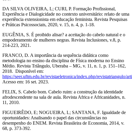
DA SILVA OLIVEIRA, L; CURI, P. Formação Profissional,
Experiência e Dialogicidade no contexto universitário: relato de uma
experiência extensionista em educação feminista. Revista Pesquisas
e Práticas Psicossociais, 2020, v. 15, n. 4, p. 1-18.
EUGÊNIA, S. É proibido alisar? a aceitação do cabelo natural e o
empoderamento de mulheres negras. Revista Inclusiones, v.8, p.
214-223, 2021.
FRANCO, D. A importância da sequência didática como
metodologia no ensino da disciplina de Física moderna no Ensino
Médio. Revista Triângulo, Uberaba – MG, v. 11, n. 1, p. 151–162,
2018. Disponível em:
https://seer.uftm.edu.br/revistaeletronica/index.php/revistatriangulo/ar
Acesso em: 16 set. 2023.
FELIX, S. Cabelo bom. Cabelo ruim: a construção da identidade
afrodescendente na sala de aula. Revista Africa e Africanidades, n.
11, 2010.
FIGUEIRÊDO, E; NOGUEIRA, L; SANTANA, F. Igualdade de
oportunidades: Analisando o papel das circunstâncias no
desempenho do ENEM. Revista Brasileira de Economia, 2014, v.
68, p. 373-392.