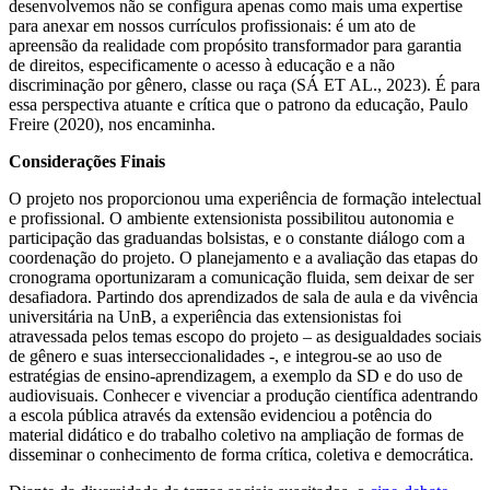
desenvolvemos não se configura apenas como mais uma expertise
para anexar em nossos currículos profissionais: é um ato de
apreensão da realidade com propósito transformador para garantia
de direitos, especificamente o acesso à educação e a não
discriminação por gênero, classe ou raça (SÁ ET AL., 2023). É para
essa perspectiva atuante e crítica que o patrono da educação, Paulo
Freire (2020), nos encaminha.
Considerações Finais
O projeto nos proporcionou uma experiência de formação intelectual
e profissional. O ambiente extensionista possibilitou autonomia e
participação das graduandas bolsistas, e o constante diálogo com a
coordenação do projeto. O planejamento e a avaliação das etapas do
cronograma oportunizaram a comunicação fluida, sem deixar de ser
desafiadora. Partindo dos aprendizados de sala de aula e da vivência
universitária na UnB, a experiência das extensionistas foi
atravessada pelos temas escopo do projeto – as desigualdades sociais
de gênero e suas interseccionalidades -, e integrou-se ao uso de
estratégias de ensino-aprendizagem, a exemplo da SD e do uso de
audiovisuais. Conhecer e vivenciar a produção científica adentrando
a escola pública através da extensão evidenciou a potência do
material didático e do trabalho coletivo na ampliação de formas de
disseminar o conhecimento de forma crítica, coletiva e democrática.