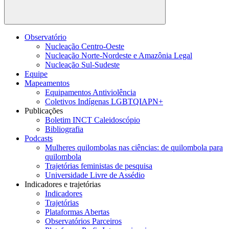
Buscar
Observatório
Nucleação Centro-Oeste
Nucleação Norte-Nordeste e Amazônia Legal
Nucleação Sul-Sudeste
Equipe
Mapeamentos
Equipamentos Antiviolência
Coletivos Indígenas LGBTQIAPN+
Publicações
Boletim INCT Caleidoscópio
Bibliografia
Podcasts
Mulheres quilombolas nas ciências: de quilombola para
quilombola
Trajetórias feministas de pesquisa
Universidade Livre de Assédio
Indicadores e trajetórias
Indicadores
Trajetórias
Plataformas Abertas
Observatórios Parceiros