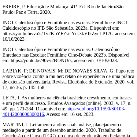
FREIRE, P. Educação e Mudança. 41ª. Ed. Rio de Janeiro/São
Paulo: Paz e Terra, 2020.
INCT Caleidoscópio e Femifilme nas escolas. Femifilme e INCT
Caleidoscópio no IFB São Sebastião. 2023a. Disponível em:
https://youtu.be/va52Tv2KbYE?si=Yd-3kVIkZycLP17G acesso em
10/10/2023.
INCT Caleidoscópio e Femifilme nas escolas. Caleidoscópio
Enredado nas Escolas: Femifilme Cine-Debate 2023b. Disponível
em: https://youtu.be/90vv2BDNUrs, acesso em 10/10/2023.
LABIAK, F; DE NOVAIS, M; DE NOVAES SILVA, G. Papo reto
sobre violência contra a mulher: relato de experiência de uma prática
de extensão universitária. Revista Eletrônica de Extensão, 2020, vol.
17, no 36, p. 145-158.
LETA, J. As mulheres na ciência brasileira: crescimento, contrastes
e um perfil de sucesso. Estudos Avançados [online]. 2003, v. 17, n.
49, pp. 271-284. Disponível em:
https://doi.org/10.1590/S0103-
40142003000300016,
Acesso em: 16 set. 2023.
MARTINI, J. Letramento audiovisual: análise, planejamento e
mediação a partir de um desenho animado. 2020. Trabalho de
Conclusão de Curso (TCC), do curso de graduação em Pedagogia