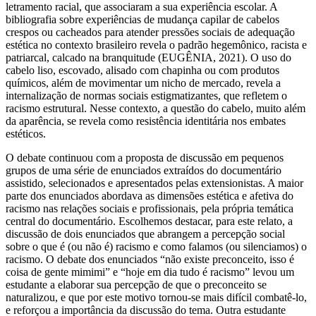
letramento racial, que associaram a sua experiência escolar. A
bibliografia sobre experiências de mudança capilar de cabelos
crespos ou cacheados para atender pressões sociais de adequação
estética no contexto brasileiro revela o padrão hegemônico, racista e
patriarcal, calcado na branquitude (EUGÊNIA, 2021). O uso do
cabelo liso, escovado, alisado com chapinha ou com produtos
químicos, além de movimentar um nicho de mercado, revela a
internalização de normas sociais estigmatizantes, que refletem o
racismo estrutural. Nesse contexto, a questão do cabelo, muito além
da aparência, se revela como resistência identitária nos embates
estéticos.
O debate continuou com a proposta de discussão em pequenos
grupos de uma série de enunciados extraídos do documentário
assistido, selecionados e apresentados pelas extensionistas. A maior
parte dos enunciados abordava as dimensões estética e afetiva do
racismo nas relações sociais e profissionais, pela própria temática
central do documentário. Escolhemos destacar, para este relato, a
discussão de dois enunciados que abrangem a percepção social
sobre o que é (ou não é) racismo e como falamos (ou silenciamos) o
racismo. O debate dos enunciados “não existe preconceito, isso é
coisa de gente mimimi” e “hoje em dia tudo é racismo” levou um
estudante a elaborar sua percepção de que o preconceito se
naturalizou, e que por este motivo tornou-se mais difícil combatê-lo,
e reforçou a importância da discussão do tema. Outra estudante