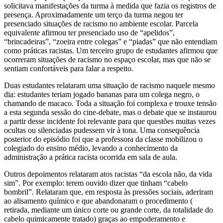
solicitava manifestações da turma à medida que fazia os registros de
presença. Aproximadamente um terço da turma negou ter
presenciado situações de racismo no ambiente escolar. Parcela
equivalente afirmou ter presenciado uso de “apelidos”,
“brincadeiras”, “zoeira entre colegas” e “piadas” que não entendiam
como práticas racistas. Um terceiro grupo de estudantes afirmou que
ocorreram situações de racismo no espaço escolar, mas que não se
sentiam confortáveis para falar a respeito.
Duas estudantes relataram uma situação de racismo naquele mesmo
dia: estudantes teriam jogado bananas para um colega negro, o
chamando de macaco. Toda a situação foi complexa e trouxe tensão
a esta segunda sessão do cine-debate, mas o debate que se instaurou
a partir desse incidente foi relevante para que questões muitas vezes
ocultas ou silenciadas pudessem vir à tona. Uma consequência
posterior do episódio foi que a professora da classe mobilizou o
colegiado do ensino médio, levando a conhecimento da
administração a prática racista ocorrida em sala de aula.
Outros depoimentos relataram atos racistas “da escola não, da vida
sim”. Por exemplo: terem ouvido dizer que tinham “cabelo
bombril”. Relataram que, em resposta às pressões sociais, aderiram
ao alisamento químico e que abandonaram o procedimento (
retirada, mediante um único corte ou grande corte, da totalidade do
cabelo quimicamente tratado) graças ao empoderamento e