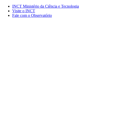
Conteúdo principal
Menu principal
Rodapé
INCT Ministério da Ciência e Tecnologia
Visite o INCT
Fale com o Observatório
Aumentar fonte
Diminuir fonte