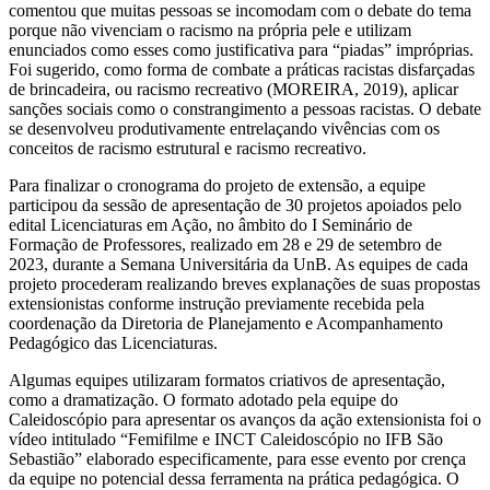
comentou que muitas pessoas se incomodam com o debate do tema
porque não vivenciam o racismo na própria pele e utilizam
enunciados como esses como justificativa para “piadas” impróprias.
Foi sugerido, como forma de combate a práticas racistas disfarçadas
de brincadeira, ou racismo recreativo (MOREIRA, 2019), aplicar
sanções sociais como o constrangimento a pessoas racistas. O debate
se desenvolveu produtivamente entrelaçando vivências com os
conceitos de racismo estrutural e racismo recreativo.
Para finalizar o cronograma do projeto de extensão, a equipe
participou da sessão de apresentação de 30 projetos apoiados pelo
edital Licenciaturas em Ação, no âmbito do I Seminário de
Formação de Professores, realizado em 28 e 29 de setembro de
2023, durante a Semana Universitária da UnB. As equipes de cada
projeto procederam realizando breves explanações de suas propostas
extensionistas conforme instrução previamente recebida pela
coordenação da Diretoria de Planejamento e Acompanhamento
Pedagógico das Licenciaturas.
Algumas equipes utilizaram formatos criativos de apresentação,
como a dramatização. O formato adotado pela equipe do
Caleidoscópio para apresentar os avanços da ação extensionista foi o
vídeo intitulado “Femifilme e INCT Caleidoscópio no IFB São
Sebastião” elaborado especificamente, para esse evento por crença
da equipe no potencial dessa ferramenta na prática pedagógica. O