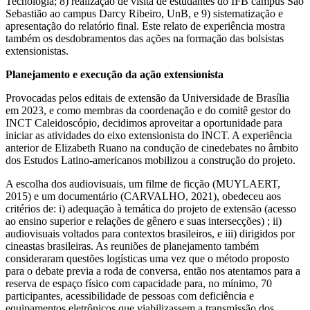
Tecnologia; 8) realização de visita de estudantes do IFB campus São
Sebastião ao campus Darcy Ribeiro, UnB, e 9) sistematização e
apresentação do relatório final. Este relato de experiência mostra
também os desdobramentos das ações na formação das bolsistas
extensionistas.
Planejamento e execução da ação extensionista
Provocadas pelos editais de extensão da Universidade de Brasília
em 2023, e como membras da coordenação e do comitê gestor do
INCT Caleidoscópio, decidimos aproveitar a oportunidade para
iniciar as atividades do eixo extensionista do INCT. A experiência
anterior de Elizabeth Ruano na condução de cinedebates no âmbito
dos Estudos Latino-americanos mobilizou a construção do projeto.
A escolha dos audiovisuais, um filme de ficção (MUYLAERT,
2015) e um documentário (CARVALHO, 2021), obedeceu aos
critérios de: i) adequação à temática do projeto de extensão (acesso
ao ensino superior e relações de gênero e suas intersecções) ; ii)
audiovisuais voltados para contextos brasileiros, e iii) dirigidos por
cineastas brasileiras. As reuniões de planejamento também
consideraram questões logísticas uma vez que o método proposto
para o debate previa a roda de conversa, então nos atentamos para a
reserva de espaço físico com capacidade para, no mínimo, 70
participantes, acessibilidade de pessoas com deficiência e
equipamentos eletrônicos que viabilizassem a transmissão dos