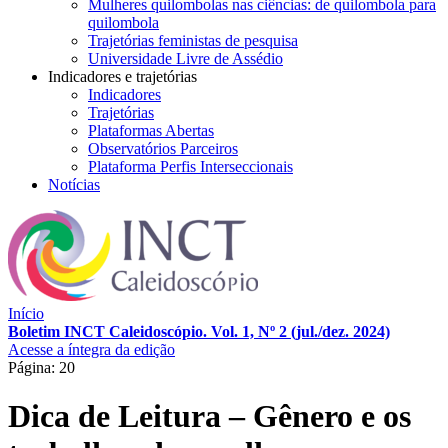
Mulheres quilombolas nas ciências: de quilombola para
quilombola
Trajetórias feministas de pesquisa
Universidade Livre de Assédio
Indicadores e trajetórias
Indicadores
Trajetórias
Plataformas Abertas
Observatórios Parceiros
Plataforma Perfis Interseccionais
Notícias
Início
Boletim INCT Caleidoscópio. Vol. 1, Nº 2 (jul./dez. 2024)
Acesse a íntegra da edição
Página: 20
Dica de Leitura – Gênero e os