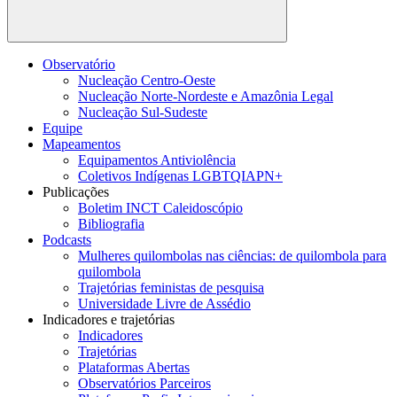
Buscar
Observatório
Nucleação Centro-Oeste
Nucleação Norte-Nordeste e Amazônia Legal
Nucleação Sul-Sudeste
Equipe
Mapeamentos
Equipamentos Antiviolência
Coletivos Indígenas LGBTQIAPN+
Publicações
Boletim INCT Caleidoscópio
Bibliografia
Podcasts
Mulheres quilombolas nas ciências: de quilombola para
quilombola
Trajetórias feministas de pesquisa
Universidade Livre de Assédio
Indicadores e trajetórias
Indicadores
Trajetórias
Plataformas Abertas
Observatórios Parceiros