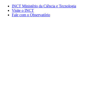
Conteúdo principal
Menu principal
Rodapé
INCT Ministério da Ciência e Tecnologia
Visite o INCT
Fale com o Observatório
Aumentar fonte
Diminuir fonte