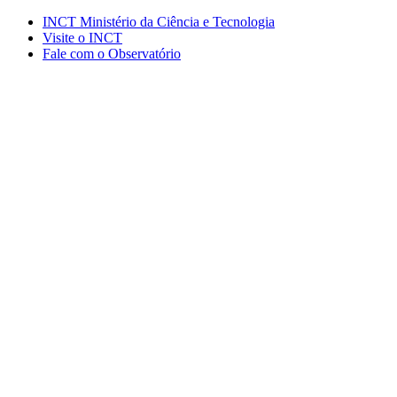
Conteúdo principal
Menu principal
Rodapé
INCT Ministério da Ciência e Tecnologia
Visite o INCT
Fale com o Observatório
Aumentar fonte
Diminuir fonte