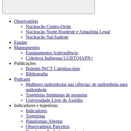
Buscar
Observatório
Nucleação Centro-Oeste
Nucleação Norte-Nordeste e Amazônia Legal
Nucleação Sul-Sudeste
Equipe
Mapeamentos
Equipamentos Antiviolência
Coletivos Indígenas LGBTQIAPN+
Publicações
Boletim INCT Caleidoscópio
Bibliografia
Podcasts
Mulheres quilombolas nas ciências: de quilombola para
quilombola
Trajetórias feministas de pesquisa
Universidade Livre de Assédio
Indicadores e trajetórias
Indicadores
Trajetórias
Plataformas Abertas
Observatórios Parceiros