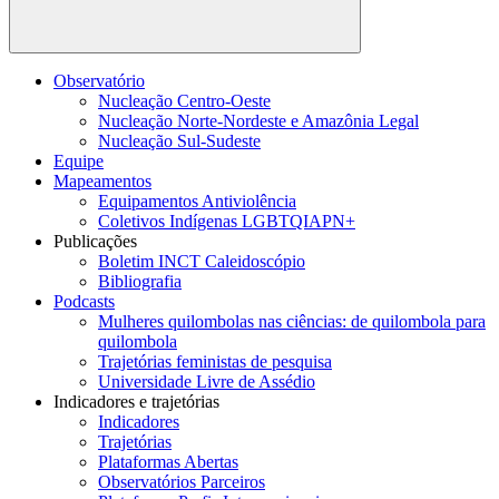
Buscar
Observatório
Nucleação Centro-Oeste
Nucleação Norte-Nordeste e Amazônia Legal
Nucleação Sul-Sudeste
Equipe
Mapeamentos
Equipamentos Antiviolência
Coletivos Indígenas LGBTQIAPN+
Publicações
Boletim INCT Caleidoscópio
Bibliografia
Podcasts
Mulheres quilombolas nas ciências: de quilombola para
quilombola
Trajetórias feministas de pesquisa
Universidade Livre de Assédio
Indicadores e trajetórias
Indicadores
Trajetórias
Plataformas Abertas
Observatórios Parceiros