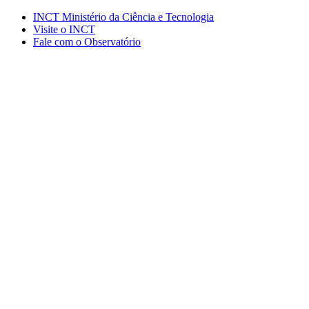
Conteúdo principal
Menu principal
Rodapé
INCT Ministério da Ciência e Tecnologia
Visite o INCT
Fale com o Observatório
Aumentar fonte
Diminuir fonte