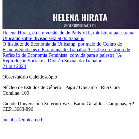
Helena Hirata, da Universidade de Paris VIII, ministrará palestra na
Unicamp sobre divisão sexual do trabalho
O Instituto de Economia da Unicamp, por meio do Centro de
Estudos Sindicais e Economia do Trabalho (Cesit) e do Grupo de
Reflexão de Economia Feminista, convida para a palestra "A
Reprodução Social e a Divisão Sexual do Trabalho".
21 out 2024
Observatório Caleidoscópio
Núcleo de Estudos de Gênero - Pagu / Unicamp - Rua Cora
Coralina, 100
Cidade Universitária Zeferino Vaz - Barão Geraldo - Campinas, SP
CEP13083-896
inctobss@unicamp.br
Link para o Facebook