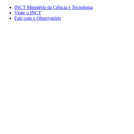
Conteúdo principal
Menu principal
Rodapé
INCT Ministério da Ciência e Tecnologia
Visite o INCT
Fale com o Observatório
Aumentar fonte
Diminuir fonte