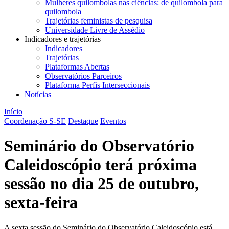
Mulheres quilombolas nas ciências: de quilombola para
quilombola
Trajetórias feministas de pesquisa
Universidade Livre de Assédio
Indicadores e trajetórias
Indicadores
Trajetórias
Plataformas Abertas
Observatórios Parceiros
Plataforma Perfis Interseccionais
Notícias
Início
Coordenação S-SE
Destaque
Eventos
Seminário do Observatório
Caleidoscópio terá próxima
sessão no dia 25 de outubro,
sexta-feira
A sexta sessão do Seminário do Observatório Caleidoscópio está