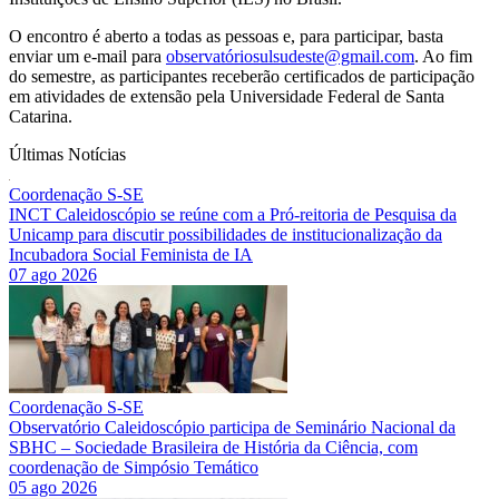
O encontro é aberto a todas as pessoas e, para participar, basta
enviar um e-mail para
observatóriosulsudeste@gmail.com
. Ao fim
do semestre, as participantes receberão certificados de participação
em atividades de extensão pela Universidade Federal de Santa
Catarina.
Últimas Notícias
Coordenação S-SE
INCT Caleidoscópio se reúne com a Pró-reitoria de Pesquisa da
Unicamp para discutir possibilidades de institucionalização da
Incubadora Social Feminista de IA
07 ago 2026
Coordenação S-SE
Observatório Caleidoscópio participa de Seminário Nacional da
SBHC – Sociedade Brasileira de História da Ciência, com
coordenação de Simpósio Temático
05 ago 2026