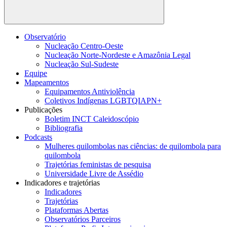
Buscar
Observatório
Nucleação Centro-Oeste
Nucleação Norte-Nordeste e Amazônia Legal
Nucleação Sul-Sudeste
Equipe
Mapeamentos
Equipamentos Antiviolência
Coletivos Indígenas LGBTQIAPN+
Publicações
Boletim INCT Caleidoscópio
Bibliografia
Podcasts
Mulheres quilombolas nas ciências: de quilombola para
quilombola
Trajetórias feministas de pesquisa
Universidade Livre de Assédio
Indicadores e trajetórias
Indicadores
Trajetórias
Plataformas Abertas
Observatórios Parceiros