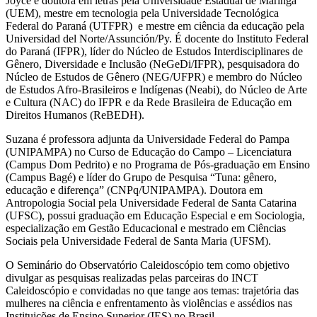
Joyce é doutora em letras pela Universidade Estadual de Maringá
(UEM), mestre em tecnologia pela Universidade Tecnológica
Federal do Paraná (UTFPR) e mestre em ciência da educação pela
Universidad del Norte/Assunción/Py. É docente do Instituto Federal
do Paraná (IFPR), líder do Núcleo de Estudos Interdisciplinares de
Gênero, Diversidade e Inclusão (NeGeDi/IFPR), pesquisadora do
Núcleo de Estudos de Gênero (NEG/UFPR) e membro do Núcleo
de Estudos Afro-Brasileiros e Indígenas (Neabi), do Núcleo de Arte
e Cultura (NAC) do IFPR e da Rede Brasileira de Educação em
Direitos Humanos (ReBEDH).
Suzana é professora adjunta da Universidade Federal do Pampa
(UNIPAMPA) no Curso de Educação do Campo – Licenciatura
(Campus Dom Pedrito) e no Programa de Pós-graduação em Ensino
(Campus Bagé) e líder do Grupo de Pesquisa “Tuna: gênero,
educação e diferença” (CNPq/UNIPAMPA). Doutora em
Antropologia Social pela Universidade Federal de Santa Catarina
(UFSC), possui graduação em Educação Especial e em Sociologia,
especialização em Gestão Educacional e mestrado em Ciências
Sociais pela Universidade Federal de Santa Maria (UFSM).
O Seminário do Observatório Caleidoscópio tem como objetivo
divulgar as pesquisas realizadas pelas parceiras do INCT
Caleidoscópio e convidadas no que tange aos temas: trajetória das
mulheres na ciência e enfrentamento às violências e assédios nas
Instituições de Ensino Superior (IES) no Brasil.