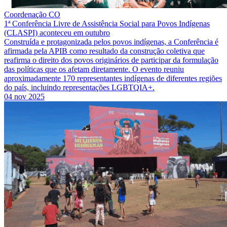
Coordenação CO
1ª Conferência Livre de Assistência Social para Povos Indígenas
(CLASPI) aconteceu em outubro
Construída e protagonizada pelos povos indígenas, a Conferência é
afirmada pela APIB como resultado da construção coletiva que
reafirma o direito dos povos originários de participar da formulação
das políticas que os afetam diretamente. O evento reuniu
aproximadamente 170 representantes indígenas de diferentes regiões
do país, incluindo representações LGBTQIA+.
04 nov 2025