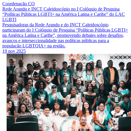
Coordenação CO
Rede Arandu e INCT Caleidoscópio no I Colóquio de Pesquisa
“Políticas Públicas LGBTI+ na América Latina e Caribe” do LAC
LGBTI
Pesquisadoras da Rede Arandu e do INCT Caleidoscópio
participaram do I Colóquio de Pesquisa “Políticas Públicas LGBTI+
na América Latina e Caribe”, promovendo debates sobre desafios,
avanços e interseccionalidade nas políticas públicas para a
população LGBTQIA+ na região.
19 nov 2025