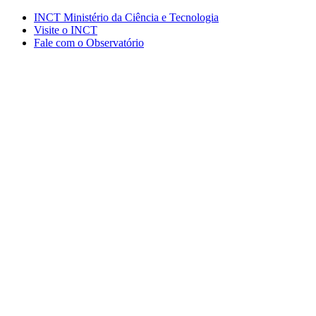
Conteúdo principal
Menu principal
Rodapé
INCT Ministério da Ciência e Tecnologia
Visite o INCT
Fale com o Observatório
Aumentar fonte
Diminuir fonte