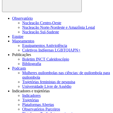
Buscar
Observatório
Nucleação Centro-Oeste
Nucleação Norte-Nordeste e Amazônia Legal
Nucleação Sul-Sudeste
Equipe
Mapeamentos
Equipamentos Antiviolência
Coletivos Indígenas LGBTQIAPN+
Publicações
Boletim INCT Caleidoscópio
Bibliografia
Podcasts
Mulheres quilombolas nas ciências: de quilombola para
quilombola
Trajetórias feministas de pesquisa
Universidade Livre de Assédio
Indicadores e trajetórias
Indicadores
Trajetórias
Plataformas Abertas
Observatórios Parceiros