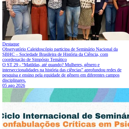
Destaque
Observatório Caleidoscópio participa de Seminário Nacional da
SBHC – Sociedade Brasileira de História da Ciência, com
coordenação de Simpósio Temático
O ST 29 - “Matildas, até quando? Mulheres, gênero e
interseccionalidades na história das ciências” aprofundou redes de
pesquisa e ensino pela equidade de gênero em diferentes campos
disciplinares.
05 ago 2026