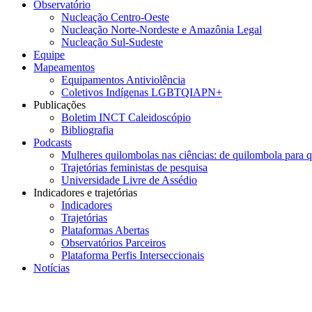
Observatório
Nucleação Centro-Oeste
Nucleação Norte-Nordeste e Amazônia Legal
Nucleação Sul-Sudeste
Equipe
Mapeamentos
Equipamentos Antiviolência
Coletivos Indígenas LGBTQIAPN+
Publicações
Boletim INCT Caleidoscópio
Bibliografia
Podcasts
Mulheres quilombolas nas ciências: de quilombola para 
Trajetórias feministas de pesquisa
Universidade Livre de Assédio
Indicadores e trajetórias
Indicadores
Trajetórias
Plataformas Abertas
Observatórios Parceiros
Plataforma Perfis Interseccionais
Notícias
Menu