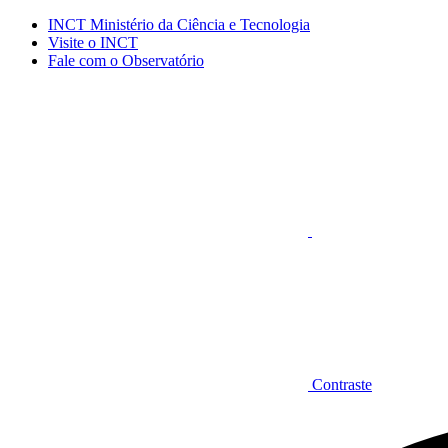
Conteúdo principal
Menu principal
Rodapé
INCT Ministério da Ciência e Tecnologia
Visite o INCT
Fale com o Observatório
Aumentar fonte
Contraste