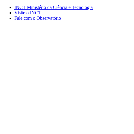
Conteúdo principal
Menu principal
Rodapé
INCT Ministério da Ciência e Tecnologia
Visite o INCT
Fale com o Observatório
Aumentar fonte
Diminuir fonte