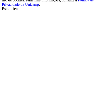
uso de cookies. Para mais informações, consulte a
Política de
Privacidade da Unicamp
.
Estou ciente
Ir para o topo