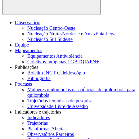
Buscar
Observatório
Nucleação Centro-Oeste
Nucleação Norte-Nordeste e Amazônia Legal
Nucleação Sul-Sudeste
Equipe
Mapeamentos
Equipamentos Antiviolência
Coletivos Indígenas LGBTQIAPN+
Publicações
Boletim INCT Caleidoscópio
Bibliografia
Podcasts
Mulheres quilombolas nas ciências: de quilombola para
quilombola
Trajetórias feministas de pesquisa
Universidade Livre de Assédio
Indicadores e trajetórias
Indicadores
Trajetórias
Plataformas Abertas
Observatórios Parceiros