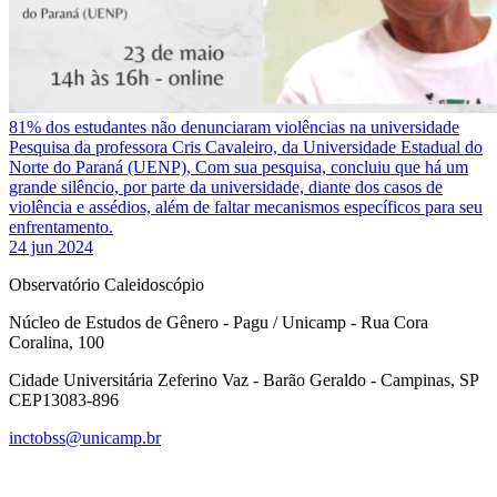
81% dos estudantes não denunciaram violências na universidade
Pesquisa da professora Cris Cavaleiro, da Universidade Estadual do
Norte do Paraná (UENP), Com sua pesquisa, concluiu que há um
grande silêncio, por parte da universidade, diante dos casos de
violência e assédios, além de faltar mecanismos específicos para seu
enfrentamento.
24 jun 2024
Observatório Caleidoscópio
Núcleo de Estudos de Gênero - Pagu / Unicamp - Rua Cora
Coralina, 100
Cidade Universitária Zeferino Vaz - Barão Geraldo - Campinas, SP
CEP13083-896
inctobss@unicamp.br
Link para o Facebook